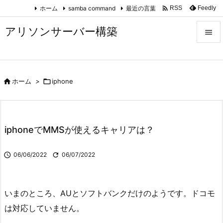

ホーム
samba command
最近の言葉
Feedly
RSS
アリソンサーバー構築


メニュ


ホーム
>

iphone
サイド

前へ

iphoneでMMSが使えるキャリアは？
次へ


06/06/2022

06/07/2022
検索
いまのところ、AUとソフトバンクだけのようです。ドコモ
は対応していません。